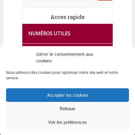
Acces rapide
NUMÉROS UTILES
CA SE PASSE À FRANCE SERVICES
Gérer le consentement aux
DE QUINGEY
cookies
Nous utilisons des cookies pour optimiser notre site web et notre
service.
PLAN DE LA COMMUNE
Accepter les cookies
Refuser
Tous droits réservés © 2023 Commune de Quingey / Création -
Hébergement : UPCT
Voir les préférences
Plan du site
Mentions légales
Politique de confidentialité