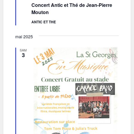
en
Concert Antic et Thé de Jean-Pierre
t
avant
Mouton
s
ANTIC ET THE
mai 2025
SAM
3