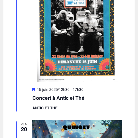
Mis
15 juin 2025/12h30
-
17h30
en
Concert à Antic et Thé
avant
ANTIC ET THE
VEN
20