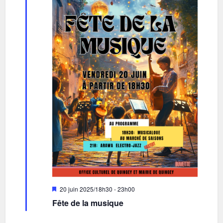
Mis
20 juin 2025/18h30
-
23h00
en
Fête de la musique
avant