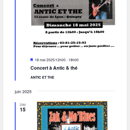
Mis
18 mai 2025/12h00
-
18h00
en
Concert à Antic & thé
avant
ANTIC ET THE
juin 2025
DIM
15