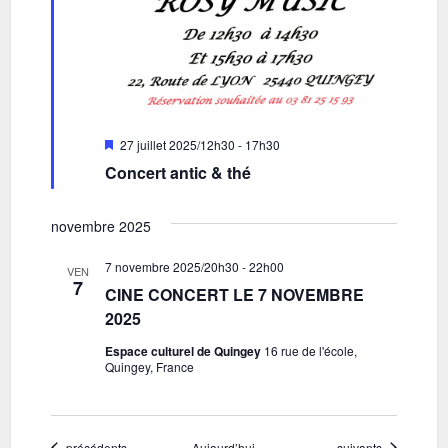
Mis
27 juillet 2025/12h30
-
17h30
en
Concert antic & thé
avant
novembre 2025
7 novembre 2025/20h30
-
22h00
VEN
7
CINE CONCERT LE 7 NOVEMBRE
2025
Espace culturel de Quingey
16 rue de l'école,
Quingey, France
Évènements
Évènements
précédents
Aujourd’hui
suivants