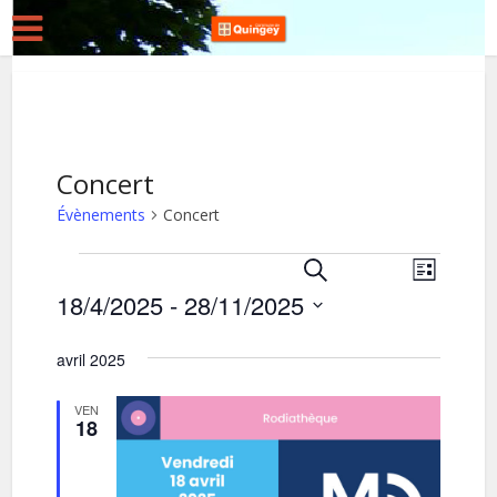
Concert
Évènements
Concert
Évènements
R
N
Recherche
Liste
18/4/2025
 - 
28/11/2025
a
e
v
Sélectionnez
c
une
avril 2025
i
h
date.
g
e
VEN
18
a
r
t
c