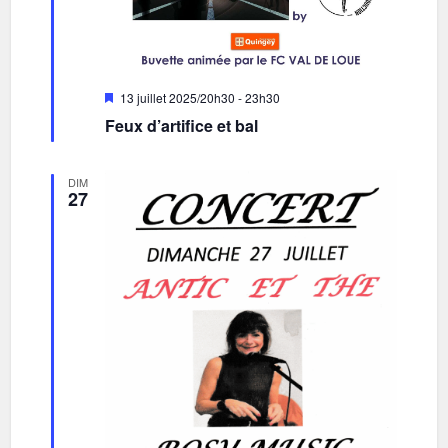
Mis
13 juillet 2025/20h30
-
23h30
en
Feux d’artifice et bal
avant
DIM
27