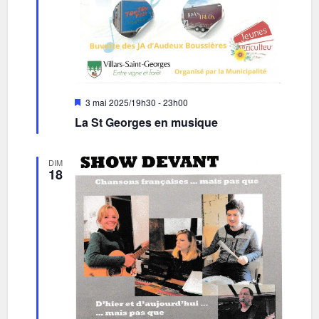
Mis
3 mai 2025/19h30
-
23h00
en
La St Georges en musique
avant
DIM
18