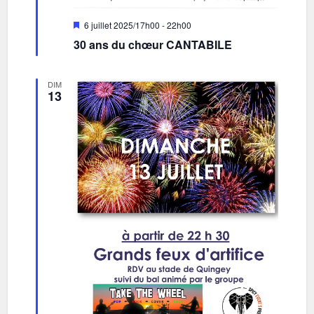
Mis
6 juillet 2025/17h00
-
22h00
en
30 ans du chœur CANTABILE
avant
DIM
13