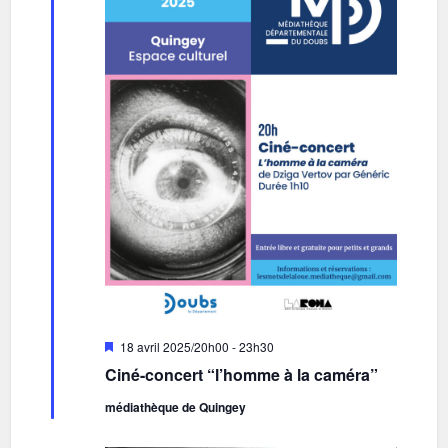
i
h
o
e
n
e
d
t
e
n
v
a
u
v
e
i
s
g
É
v
a
è
t
Mis
18 avril 2025/20h00
-
23h30
n
en
i
Ciné-concert “l’homme à la caméra”
avant
e
o
médiathèque de Quingey
m
n