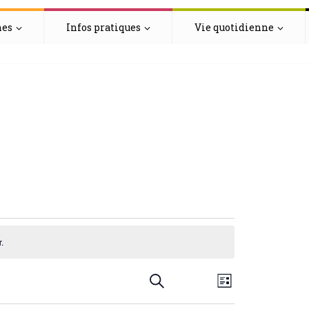
hes
Infos pratiques
Vie quotidienne
s
.
R
N
Recherche
Liste