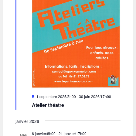
i
h
o
e
n
e
d
t
e
n
v
a
u
v
e
i
s
g
É
v
a
Mis
1 septembre 2025/8h00
-
30 juin 2026/17h00
en
è
t
Atelier théatre
avant
n
i
e
janvier 2026
o
m
n
6 janvier/8h00
-
21 janvier/17h00
MAR