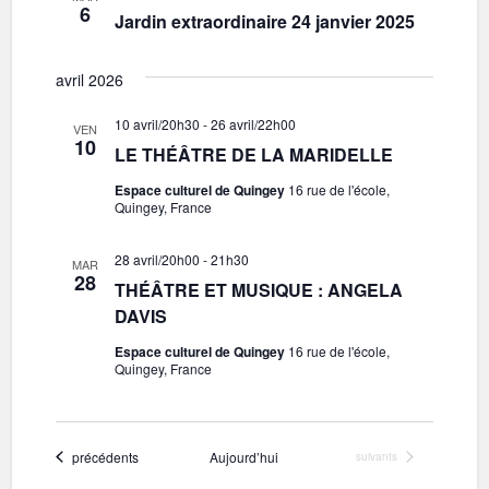
e
6
d
Jardin extraordinaire 24 janvier 2025
n
e
t
avril 2026
v
u
10 avril/20h30
-
26 avril/22h00
VEN
10
LE THÉÂTRE DE LA MARIDELLE
e
Espace culturel de Quingey
16 rue de l'école,
s
Quingey, France
É
28 avril/20h00
-
21h30
v
MAR
28
THÉÂTRE ET MUSIQUE : ANGELA
è
DAVIS
n
Espace culturel de Quingey
16 rue de l'école,
e
Quingey, France
m
e
Évènements
précédents
Aujourd’hui
Évènements
suivants
n