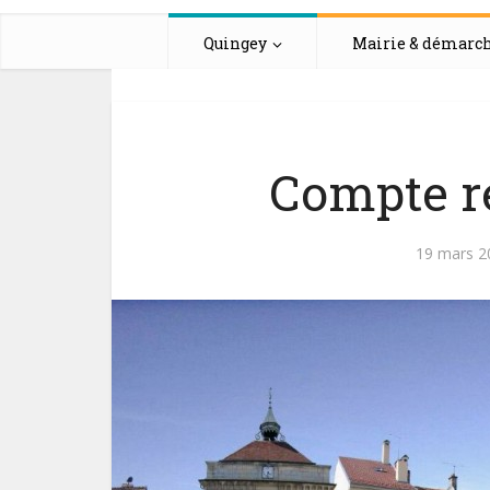
Quingey
Mairie & démarc
Compte r
19 mars 2