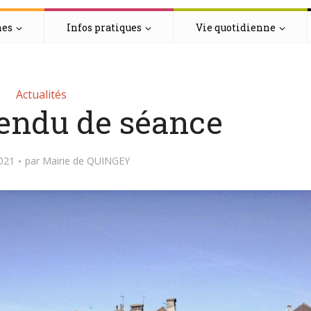
hes
Infos pratiques
Vie quotidienne
Actualités
endu de séance
021
par
Mairie de QUINGEY