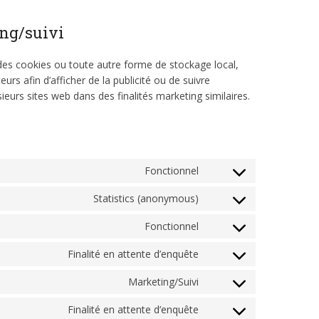
ing/suivi
des cookies ou toute autre forme de stockage local,
ateurs afin d’afficher de la publicité ou de suivre
usieurs sites web dans des finalités marketing similaires.
Fonctionnel
Consent
to
Statistics (anonymous)
Consent
service
to
wordpress
Fonctionnel
Consent
service
to
google-
Finalité en attente d’enquête
Consent
service
analytics
to
wordfence
Marketing/Suivi
Consent
service
to
google-
Finalité en attente d’enquête
Consent