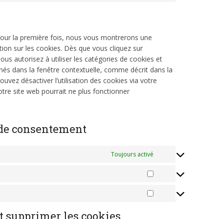
service
fonts
to
google-
service
maps
divers
pour la première fois, nous vous montrerons une
tion sur les cookies. Dès que vous cliquez sur
ous autorisez à utiliser les catégories de cookies et
nés dans la fenêtre contextuelle, comme décrit dans la
uvez désactiver l’utilisation des cookies via votre
otre site web pourrait ne plus fonctionner
s de consentement
Toujours activé
Statistiques
Marketing
et supprimer les cookies