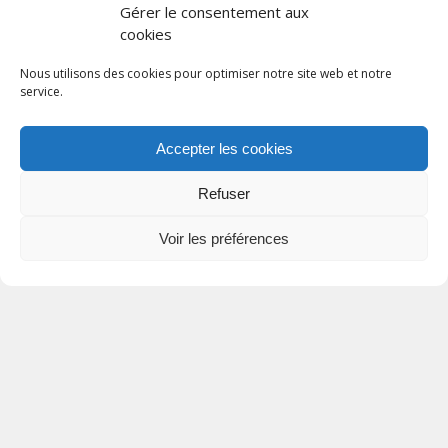
Gérer le consentement aux
cookies
Nous utilisons des cookies pour optimiser notre site web et notre
service.
Actualités
Hébergements et restaurations
•
Gîte
Accepter les cookies
9 juillet 2020
Refuser
Voir les préférences
Hébergements et restaurations