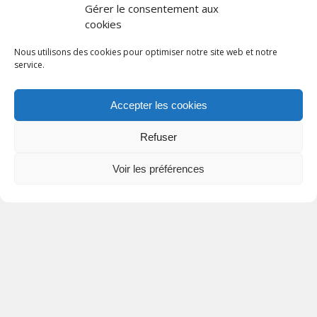
Gérer le consentement aux
Les dernières actus
cookies
Nous utilisons des cookies pour optimiser notre site web et notre
APA
service.
28 juillet 2026
Accepter les cookies
HORAIRES ÉTÉ
FRANCE SERVICE
Refuser
17 juillet 2026
ALERTE
Voir les préférences
MÉTÉOROLOGIQUE
7 juillet 2026
conseil municipal
09 juillet 2026
1 juillet 2026
Tous droits réservés © 2023 Commune de Quingey / Création -