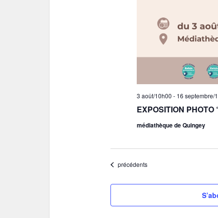
3 août/10h00
-
16 septembre/
EXPOSITION PHOTO
médiathèque de Quingey
Évènements
précédents
S’ab