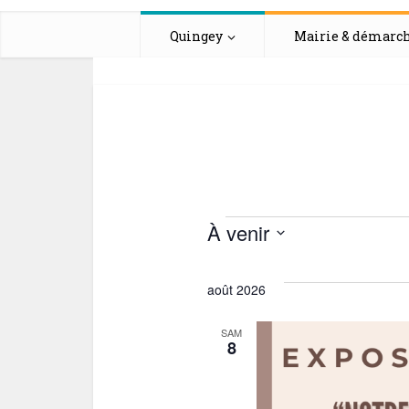
Quingey
Mairie & démarc
Évènemen
À venir
Sélectionnez
une
août 2026
date.
SAM
8