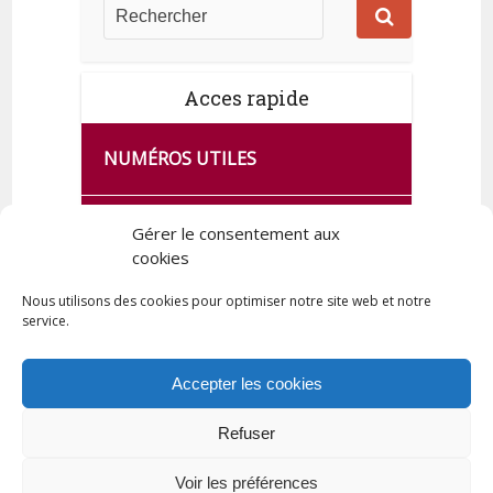
Acces rapide
NUMÉROS UTILES
CA SE PASSE À FRANCE SERVICES
Gérer le consentement aux
DE QUINGEY
cookies
Nous utilisons des cookies pour optimiser notre site web et notre
service.
PLAN DE LA COMMUNE
Accepter les cookies
Refuser
Tous droits réservés © 2023 Commune de Quingey / Création -
Hébergement : UPCT
Voir les préférences