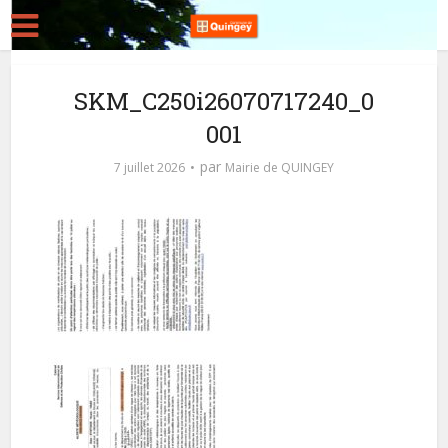
SKM_C250i26070717240_0
001
par
7 juillet 2026
Mairie de QUINGEY