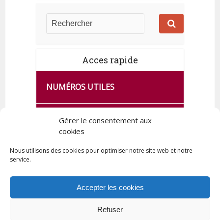
Acces rapide
NUMÉROS UTILES
CA SE PASSE À FRANCE SERVICES
Gérer le consentement aux
DE QUINGEY
cookies
Nous utilisons des cookies pour optimiser notre site web et notre
service.
PLAN DE LA COMMUNE
Accepter les cookies
Refuser
Tous droits réservés © 2023 Commune de Quingey / Création -