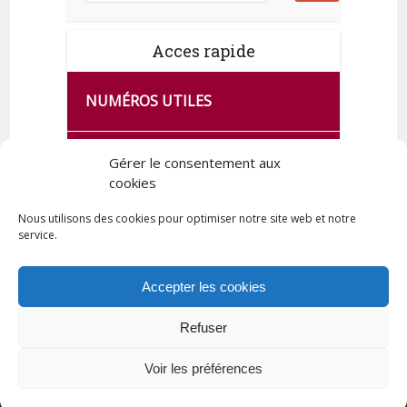
Acces rapide
NUMÉROS UTILES
CA SE PASSE À FRANCE SERVICES
Gérer le consentement aux
DE QUINGEY
cookies
Nous utilisons des cookies pour optimiser notre site web et notre
service.
PLAN DE LA COMMUNE
Accepter les cookies
Refuser
Tous droits réservés © 2023 Commune de Quingey / Création -
Hébergement : UPCT
Voir les préférences
Plan du site
Mentions légales
Politique de confidentialité