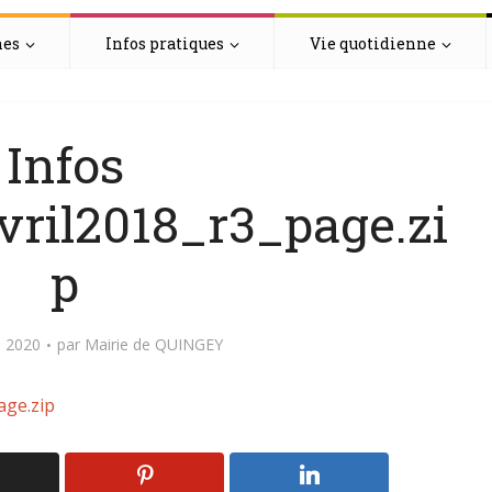
hes
Infos pratiques
Vie quotidienne
Infos
ril2018_r3_page.zi
p
 2020
par
Mairie de QUINGEY
age.zip