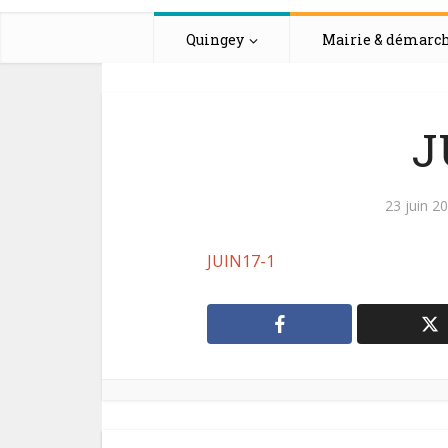
Quingey
Mairie & démarc
J
23 juin 2
JUIN17-1