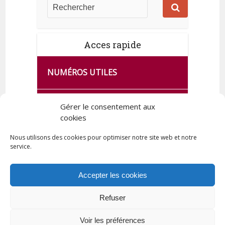
Acces rapide
NUMÉROS UTILES
CA SE PASSE À FRANCE SERVICES
Gérer le consentement aux
DE QUINGEY
cookies
Nous utilisons des cookies pour optimiser notre site web et notre
service.
PLAN DE LA COMMUNE
Accepter les cookies
Refuser
Tous droits réservés © 2023 Commune de Quingey / Création -
Hébergement : UPCT
Voir les préférences