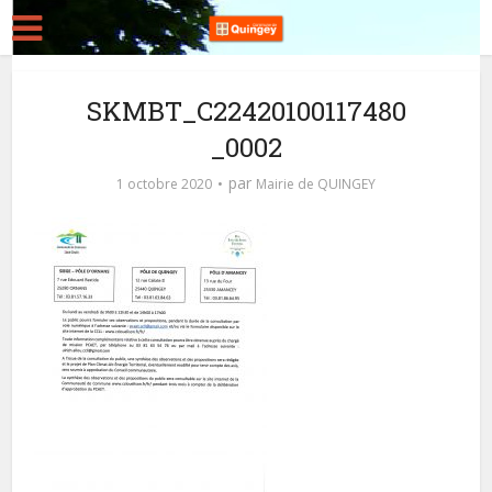
SKMBT_C22420100117480
_0002
par
1 octobre 2020
Mairie de QUINGEY