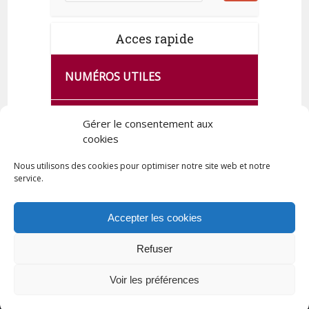
Acces rapide
NUMÉROS UTILES
CA SE PASSE À FRANCE SERVICES
Gérer le consentement aux
DE QUINGEY
cookies
Nous utilisons des cookies pour optimiser notre site web et notre
service.
PLAN DE LA COMMUNE
Accepter les cookies
Refuser
Tous droits réservés © 2023 Commune de Quingey / Création -
Hébergement : UPCT
Voir les préférences
Plan du site
Mentions légales
Politique de confidentialité