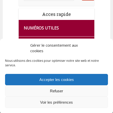
Acces rapide
NUMÉROS UTILES
CA SE PASSE À FRANCE SERVICES
Gérer le consentement aux
DE QUINGEY
cookies
Nous utilisons des cookies pour optimiser notre site web et notre
service.
PLAN DE LA COMMUNE
Accepter les cookies
Refuser
Tous droits réservés © 2023 Commune de Quingey / Création -
Hébergement : UPCT
Voir les préférences
Plan du site
Mentions légales
Politique de confidentialité