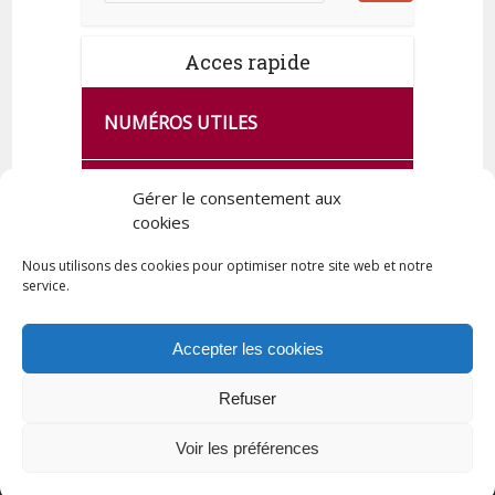
Acces rapide
NUMÉROS UTILES
CA SE PASSE À FRANCE SERVICES
Gérer le consentement aux
DE QUINGEY
cookies
Nous utilisons des cookies pour optimiser notre site web et notre
service.
PLAN DE LA COMMUNE
Accepter les cookies
Refuser
Tous droits réservés © 2023 Commune de Quingey / Création -
Hébergement : UPCT
Voir les préférences
Plan du site
Mentions légales
Politique de confidentialité