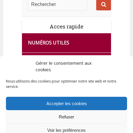
Acces rapide
NUMÉROS UTILES
CA SE PASSE À FRANCE SERVICES
Gérer le consentement aux
DE QUINGEY
cookies
Nous utilisons des cookies pour optimiser notre site web et notre
service.
PLAN DE LA COMMUNE
Accepter les cookies
Refuser
Tous droits réservés © 2023 Commune de Quingey / Création -
Hébergement : UPCT
Voir les préférences