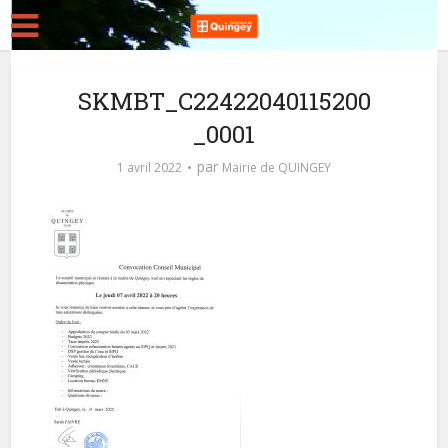
SKMBT_C22422040115200
_0001
par
1 avril 2022
Mairie de QUINGEY