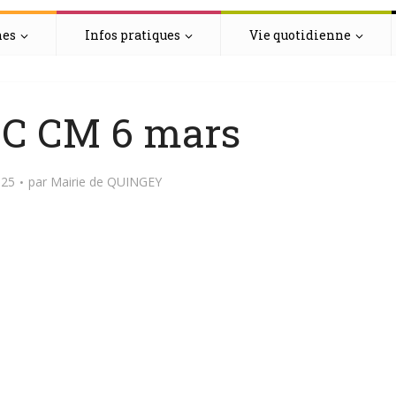
hes
Infos pratiques
Vie quotidienne
C CM 6 mars
025
par
Mairie de QUINGEY