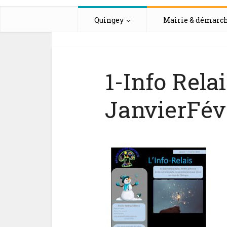
Quingey
Mairie & démarc
1-Info Rela
JanvierFévr