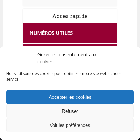
Acces rapide
NUMÉROS UTILES
CA SE PASSE À FRANCE SERVICES
Gérer le consentement aux
DE QUINGEY
cookies
Nous utilisons des cookies pour optimiser notre site web et notre
service.
PLAN DE LA COMMUNE
Accepter les cookies
Refuser
Tous droits réservés © 2023 Commune de Quingey / Création -
Hébergement : UPCT
Voir les préférences
Plan du site
Mentions légales
Politique de confidentialité