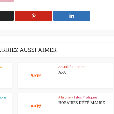
URRIEZ AUSSI AIMER
 &
Actualités
sport
•
APA
ions
A la une
Infos Pratiques
•
HORAIRES D’ÉTÉ MAIRIE