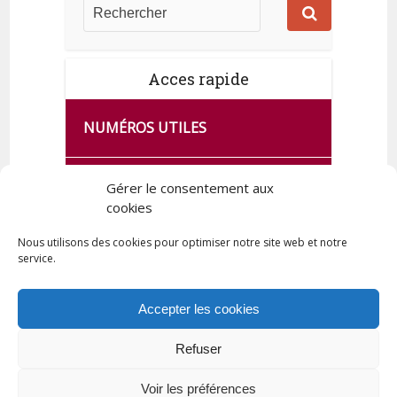
Acces rapide
NUMÉROS UTILES
CA SE PASSE À FRANCE SERVICES
Gérer le consentement aux
DE QUINGEY
cookies
Nous utilisons des cookies pour optimiser notre site web et notre
service.
PLAN DE LA COMMUNE
Accepter les cookies
Refuser
Tous droits réservés © 2023 Commune de Quingey / Création -
Hébergement : UPCT
Voir les préférences