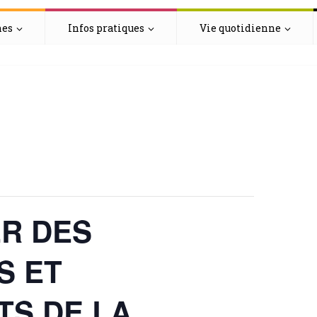
hes
Infos pratiques
Vie quotidienne
R DES
S ET
S DE LA