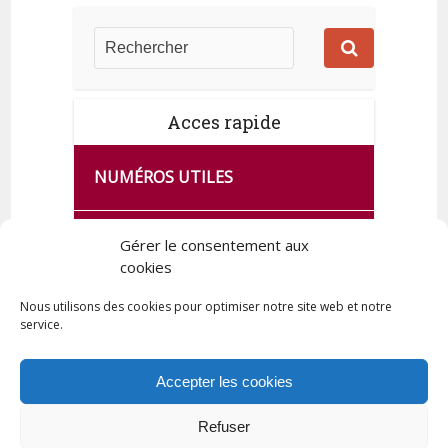
Acces rapide
NUMÉROS UTILES
CA SE PASSE À FRANCE SERVICES
Gérer le consentement aux
DE QUINGEY
cookies
Nous utilisons des cookies pour optimiser notre site web et notre
service.
PLAN DE LA COMMUNE
Accepter les cookies
Refuser
Tous droits réservés © 2023 Commune de Quingey / Création -