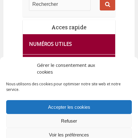
Acces rapide
NUMÉROS UTILES
CA SE PASSE À FRANCE SERVICES
Gérer le consentement aux
DE QUINGEY
cookies
Nous utilisons des cookies pour optimiser notre site web et notre
service.
PLAN DE LA COMMUNE
Accepter les cookies
Refuser
Tous droits réservés © 2023 Commune de Quingey / Création -
Hébergement : UPCT
Voir les préférences