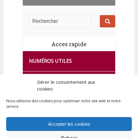
Acces rapide
NUMÉROS UTILES
CA SE PASSE À FRANCE SERVICES
Gérer le consentement aux
cookies
DE QUINGEY
Nous utilisons des cookies pour optimiser notre site web et notre
service.
PLAN DE LA COMMUNE
Accepter les cookies
Refuser