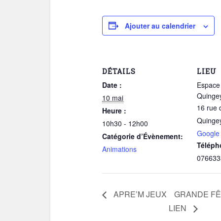
Ajouter au calendrier
DÉTAILS
LIEU
Date :
Espace 
Quinge
10 mai
16 rue 
Heure :
Quinge
10h30 - 12h00
Google
Catégorie d’Évènement:
Téléph
Animations
076633
APRE’M JEUX
GRANDE FÊ
LIEN