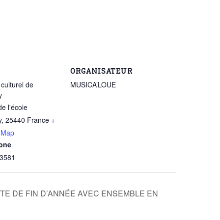
ORGANISATEUR
culturel de
MUSICA’LOUE
y
de l'école
y
,
25440
France
+
 Map
one
3581
TE DE FIN D’ANNÉE AVEC ENSEMBLE EN