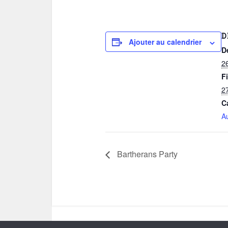
D
Ajouter au calendrier
D
26
Fi
27
C
A
Bartherans Party