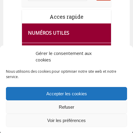
Acces rapide
NUMÉROS UTILES
CA SE PASSE À FRANCE SERVICES
Gérer le consentement aux
DE QUINGEY
cookies
Nous utilisons des cookies pour optimiser notre site web et notre
service.
PLAN DE LA COMMUNE
Accepter les cookies
Refuser
Tous droits réservés © 2023 Commune de Quingey / Création -
Hébergement : UPCT
Voir les préférences
Plan du site
Mentions légales
Politique de confidentialité