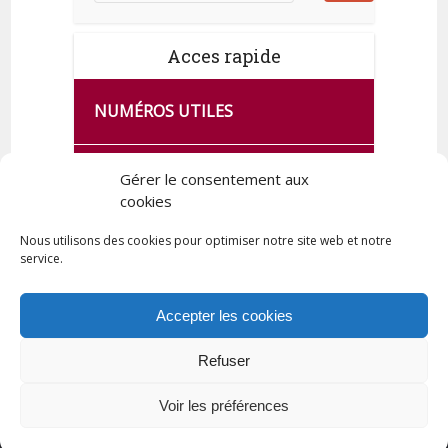
Acces rapide
NUMÉROS UTILES
CA SE PASSE À FRANCE SERVICES
Gérer le consentement aux
DE QUINGEY
cookies
Nous utilisons des cookies pour optimiser notre site web et notre
service.
PLAN DE LA COMMUNE
Accepter les cookies
Refuser
Tous droits réservés © 2023 Commune de Quingey / Création -
Hébergement : UPCT
Voir les préférences
Plan du site
Mentions légales
Politique de confidentialité