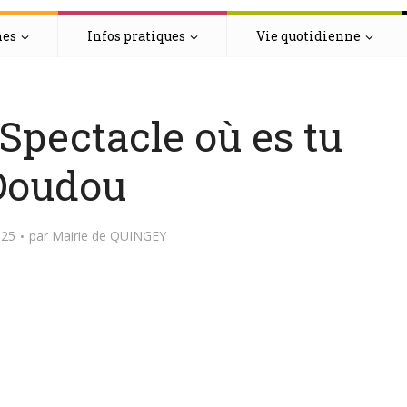
hes
Infos pratiques
Vie quotidienne
Spectacle où es tu
Doudou
025
par
Mairie de QUINGEY