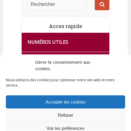
Acces rapide
NUMÉROS UTILES
CA SE PASSE À FRANCE SERVICES
Gérer le consentement aux
DE QUINGEY
cookies
Nous utilisons des cookies pour optimiser notre site web et notre
service.
PLAN DE LA COMMUNE
Accepter les cookies
Refuser
Tous droits réservés © 2023 Commune de Quingey / Création -
Hébergement : UPCT
Voir les préférences