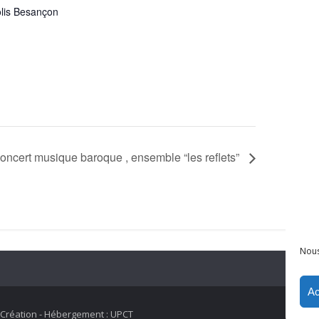
lis Besançon
oncert musique baroque , ensemble “les reflets”
Nous
Ac
P
Création - Hébergement : UPCT