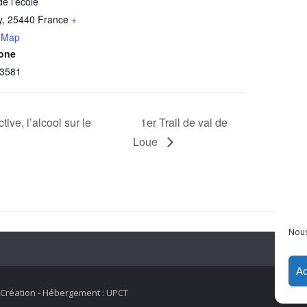
de l'école
y
,
25440
France
+
 Map
one
3581
ive, l’alcool sur le
1er Trail de val de
Loue
Nous
Ac
P
Création - Hébergement : UPCT