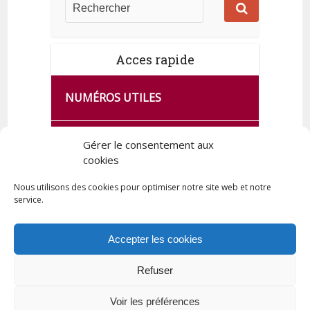
Acces rapide
NUMÉROS UTILES
CA SE PASSE À FRANCE SERVICES
Gérer le consentement aux
DE QUINGEY
cookies
Nous utilisons des cookies pour optimiser notre site web et notre
service.
PLAN DE LA COMMUNE
Accepter les cookies
Refuser
Tous droits réservés © 2023 Commune de Quingey / Création -
Hébergement : UPCT
Voir les préférences