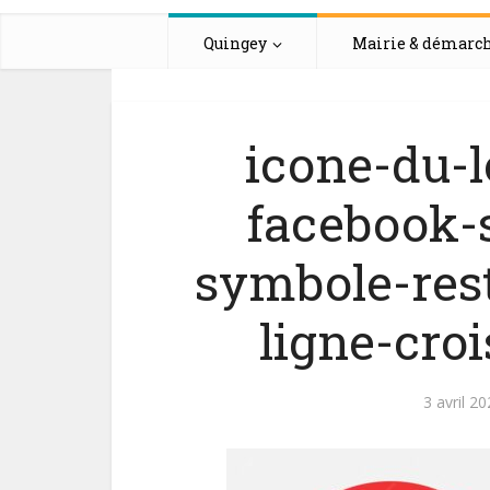
Quingey
Mairie & démarc
icone-du-l
facebook-s
symbole-rest
ligne-cro
3 avril 2