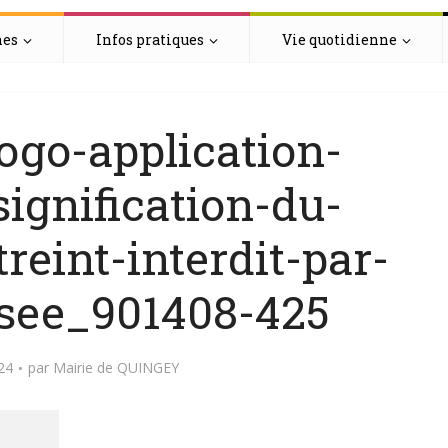
hes
Infos pratiques
Vie quotidienne
ogo-application-
ignification-du-
reint-interdit-par-
isee_901408-425
024
par
Mairie de QUINGEY