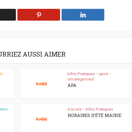
URRIEZ AUSSI AIMER
 &
Infos Pratiques
sport
•
•
Uncategorized
APA
ions
A la une
Infos Pratiques
•
HORAIRES D’ÉTÉ MAIRIE