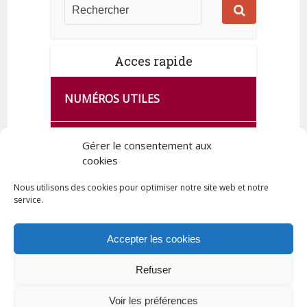
Acces rapide
NUMÉROS UTILES
CA SE PASSE À FRANCE SERVICES
Gérer le consentement aux
DE QUINGEY
cookies
Nous utilisons des cookies pour optimiser notre site web et notre
service.
PLAN DE LA COMMUNE
Accepter les cookies
Refuser
Tous droits réservés © 2023 Commune de Quingey / Création -
Hébergement : UPCT
Voir les préférences