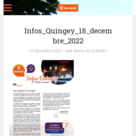
Infos_Quingey_18_decem
bre_2022
par
22 décembre 2022
Mairie de QUINGEY