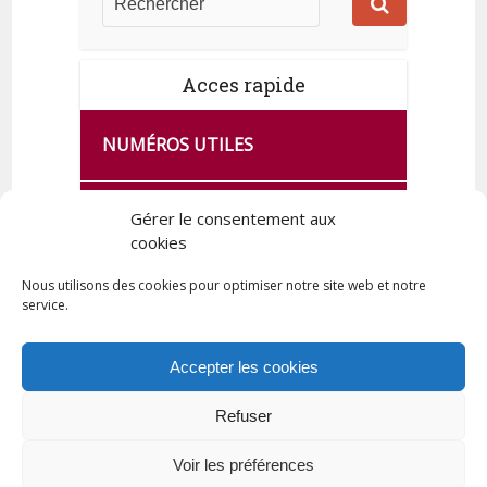
Acces rapide
NUMÉROS UTILES
CA SE PASSE À FRANCE SERVICES
Gérer le consentement aux
cookies
DE QUINGEY
Nous utilisons des cookies pour optimiser notre site web et notre
service.
PLAN DE LA COMMUNE
Accepter les cookies
Refuser
Tous droits réservés © 2023 Commune de Quingey / Création -
Hébergement : UPCT
Voir les préférences
Plan du site
Mentions légales
Politique de confidentialité