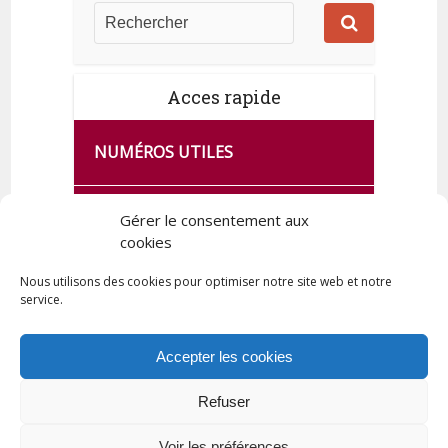
Acces rapide
NUMÉROS UTILES
CA SE PASSE À FRANCE SERVICES
Gérer le consentement aux
cookies
DE QUINGEY
Nous utilisons des cookies pour optimiser notre site web et notre
service.
PLAN DE LA COMMUNE
Accepter les cookies
Refuser
Tous droits réservés © 2023 Commune de Quingey / Création -
Hébergement : UPCT
Voir les préférences