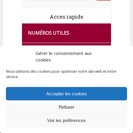
Acces rapide
NUMÉROS UTILES
CA SE PASSE À FRANCE SERVICES
Gérer le consentement aux
DE QUINGEY
cookies
Nous utilisons des cookies pour optimiser notre site web et notre
service.
PLAN DE LA COMMUNE
Accepter les cookies
Refuser
Tous droits réservés © 2023 Commune de Quingey / Création -
Hébergement : UPCT
Voir les préférences
Plan du site
Mentions légales
Politique de confidentialité