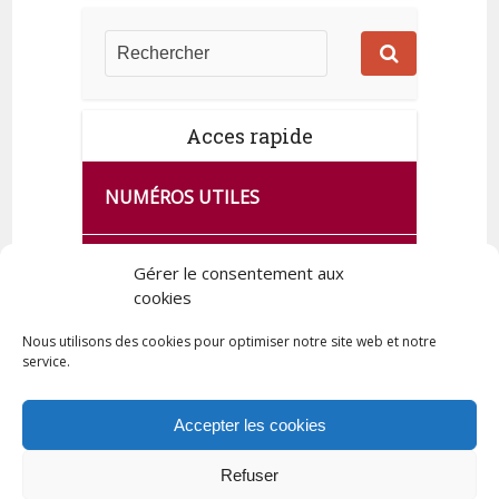
Acces rapide
NUMÉROS UTILES
CA SE PASSE À FRANCE SERVICES
Gérer le consentement aux
DE QUINGEY
cookies
Nous utilisons des cookies pour optimiser notre site web et notre
service.
PLAN DE LA COMMUNE
Accepter les cookies
Refuser
Tous droits réservés © 2023 Commune de Quingey / Création -