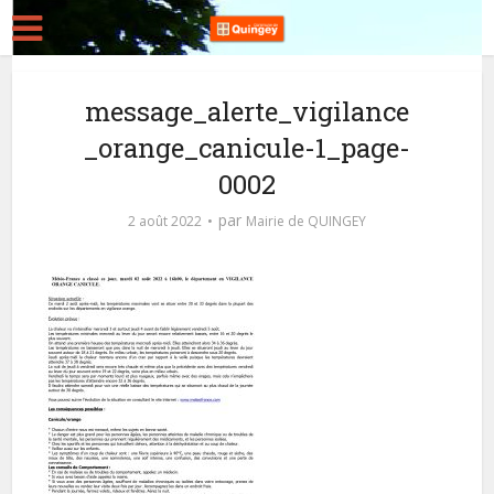
message_alerte_vigilance
_orange_canicule-1_page-
0002
par
2 août 2022
Mairie de QUINGEY