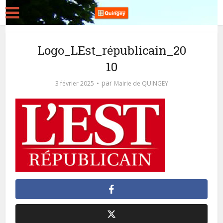
Logo_LEst_républicain_20
10
par
3 février 2025
Mairie de QUINGEY