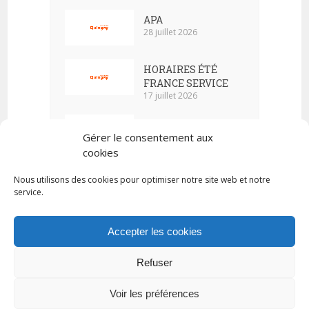
APA
28 juillet 2026
HORAIRES ÉTÉ
FRANCE SERVICE
17 juillet 2026
ALERTE
Gérer le consentement aux
MÉTÉOROLOGIQUE
7 juillet 2026
cookies
conseil municipal
Nous utilisons des cookies pour optimiser notre site web et notre
service.
09 juillet 2026
1 juillet 2026
Accepter les cookies
Refuser
Tous droits réservés © 2023 Commune de Quingey / Création -
Hébergement : UPCT
Voir les préférences
Plan du site
Mentions légales
Politique de confidentialité