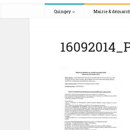
Quingey
Mairie & démarc
16092014_P