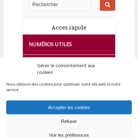
Acces rapide
NUMÉROS UTILES
CA SE PASSE À FRANCE SERVICES
Gérer le consentement aux
DE QUINGEY
cookies
Nous utilisons des cookies pour optimiser notre site web et notre
service.
PLAN DE LA COMMUNE
Accepter les cookies
Refuser
Tous droits réservés © 2023 Commune de Quingey / Création -
Hébergement : UPCT
Voir les préférences