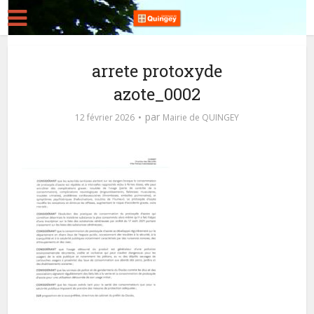
arrete protoxyde
azote_0002
par
12 février 2026
Mairie de QUINGEY