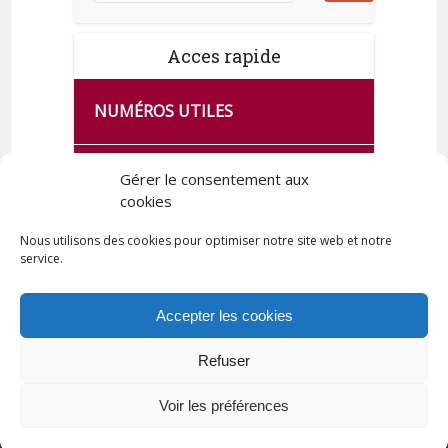
Acces rapide
NUMÉROS UTILES
CA SE PASSE À FRANCE SERVICES
Gérer le consentement aux
DE QUINGEY
cookies
Nous utilisons des cookies pour optimiser notre site web et notre
service.
PLAN DE LA COMMUNE
Accepter les cookies
Refuser
Tous droits réservés © 2023 Commune de Quingey / Création -
Hébergement : UPCT
Voir les préférences
Plan du site
Mentions légales
Politique de confidentialité