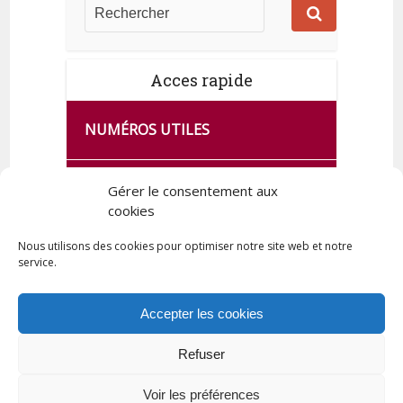
Acces rapide
NUMÉROS UTILES
CA SE PASSE À FRANCE SERVICES
Gérer le consentement aux
DE QUINGEY
cookies
Nous utilisons des cookies pour optimiser notre site web et notre
service.
PLAN DE LA COMMUNE
Accepter les cookies
Refuser
Tous droits réservés © 2023 Commune de Quingey / Création -
Hébergement : UPCT
Voir les préférences