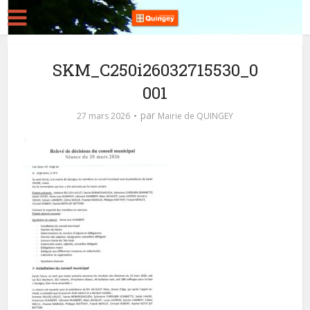
SKM_C250i26032715530_0
001
par
27 mars 2026
Mairie de QUINGEY